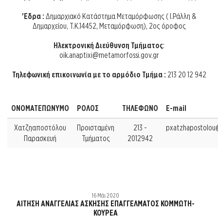
'Εδρα :
Δημαρχιακό Κατάστημα Μεταμόρφωσης ( Ι.Ράλλη &
Δημαρχείου, Τ.Κ.14452, Μεταμόρφωση), 2ος όροφος
Ηλεκτρονική Διεύθυνση Τμήματος
:
oik.anaptixi@metamorfossi.gov.gr
Τηλεφωνική επικοινωνία με το αρμόδιο Τμήμα :
213 20 12 942
ΟΝΟΜΑΤΕΠΩΝΥΜΟ
ΡΟΛΟΣ
ΤΗΛΕΦΩΝΟ
Ε-mail
Χατζηαποστόλου
Προισταμένη
213 -
pxatzhapostolou
Παρασκευή
Τμήματος
2012942
16 Μάι 2020
ΑΙΤΗΣΗ ΑΝΑΓΓΕΛΙΑΣ ΑΣΚΗΣΗΣ ΕΠΑΓΓΕΛΜΑΤΟΣ ΚΟΜΜΩΤΗ-
ΚΟΥΡΕΑ