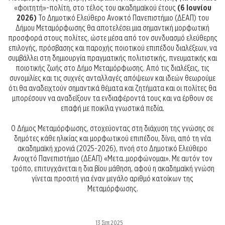
«φοιτητή»-πολίτη, στο τέλος του ακαδημαϊκού έτους
(6 Ιουνίου
2026)
Το Δημοτικό Ελεύθερο Ανοικτό Πανεπιστήμιο (ΔΕΑΠ) του
Δήμου Μεταμόρφωσης θα αποτελέσει μια σημαντική μορφωτική
προσφορά στους πολίτες, ώστε μέσα από τον συνδυασμό ελεύθερης
επιλογής, πρόσβασης και παροχής ποιοτικού επιπέδου διαλέξεων, να
συμβάλλει στη δημιουργία πραγματικής πολιτιστικής, πνευματικής και
ποιοτικής ζωής στο Δήμο Μεταμόρφωσης. Από τις διαλέξεις, τις
συνομιλίες και τις συχνές ανταλλαγές απόψεων και ιδεών θεωρούμε
ότι θα αναδειχτούν σημαντικά θέματα και ζητήματα και οι πολίτες θα
μπορέσουν να αναδείξουν τα ενδιαφέροντά τους και να έρθουν σε
επαφή με ποικίλα γνωστικά πεδία.
Ο Δήμος Μεταμόρφωσης, στοχεύοντας στη διάχυση της γνώσης σε
δημότες κάθε ηλικίας και μορφωτικού επιπέδου, δίνει, από τη νέα
ακαδημαϊκή χρονιά (2025-2026), πνοή στο Δημοτικό Ελεύθερο
Ανοιχτό Πανεπιστήμιο (ΔΕΑΠ) «Μετα..μορφώνομαι». Με αυτόν τον
τρόπο, επιτυγχάνεται η δια βίου μάθηση, αφού η ακαδημαϊκή γνώση
γίνεται προσιτή για έναν μεγάλο αριθμό κατοίκων της
Μεταμόρφωσης.
13 Σεπ 2025