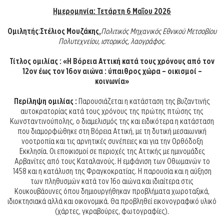
Ημερομηνία:
Τετάρτη 6 Μαΐου 2026
Ομιλητής
:
Στέλιος Μουζάκης,
Πολιτικός Μηχανικός Εθνικού Μετσοβίου
Πολυτεχνείου, ιστορικός, λαογράφος.
Τίτλος ομιλίας : «Η Βόρεια Αττική κατά τους χρόνους από τον
12ον έως τον 16ον αιώνα : ύπαιθρος χώρα – οικισμοί –
κοινωνία»
Περίληψη ομιλίας :
Παρουσιάζεται η κατάσταση της βυζαντινής
αυτοκρατορίας κατά τους χρόνους της πρώτης πτώσης της
Κωνσταντινούπολης, ο διαμελισμός της και ειδικότερα η κατάσταση
που διαμορφώθηκε στη Βόρεια Αττική, με τη δυτική μεσαιωνική
νοοτροπία και τις αρνητικές συνέπειες και για την Ορθόδοξη
Εκκλησία. Οι εποικισμοί σε περιοχές της Αττικής με ημινομάδες
Αρβανίτες από τους Καταλανούς. Η εμφάνιση των Οθωμανών το
1458 και η κατάλυση της Φραγκοκρατίας. Η παρουσία και η αύξηση
των πληθυσμών κατά τον 16ο αιώνα και ιδιαίτερα στις
Κουκουβάουνες όπου δημιουργήθηκαν προβλήματα χωροταξικά,
ιδιοκτησιακά αλλά και οικονομικά. Θα προβληθεί εικονογραφικό υλικό
(χάρτες, γκραβούρες, φωτογραφίες).