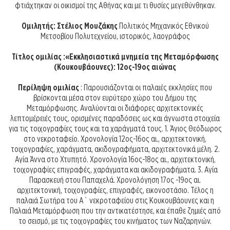
φτιάχτηκαν οι οικισμοί της Αθήνας και με τι θυσίες μεγεθύνθηκαν.
Ομιλητής: Στέλιος Μουζάκης
Πολιτικός Μηχανικός Εθνικού
Μετσοβίου Πολυτεχνείου, ιστορικός, λαογράφος
Τίτλος ομιλίας :«Εκκλησιαστικά μνημεία της Μεταμόρφωσης
(Κουκουβάουνες): 12ος-19ος αιώνας
Περίληψη ομιλίας
: Παρουσιάζονται οι παλαιές εκκλησίες που
βρίσκονται μέσα στον ευρύτερο χώρο του Δήμου της
Μεταμόρφωσης. Αναλύονται οι διάφορες αρχιτεκτονικές
λεπτομέρειές τους, ορισμένες παραδόσεις ως και άγνωστα στοιχεία
για τις τοιχογραφίες τους και τα χαράγματά τους. 1. Άγιος Θεόδωρος
στο νεκροταφείο. Χρονολογία 12ος-16ος αι., αρχιτεκτονική,
τοιχογραφίες, χαράγματα, ακιδογραφήματα, αρχιτεκτονικά μέλη. 2.
Αγία Άννα στο Χτυπητό. Χρονολογία 16ος-18ος αι., αρχιτεκτονική,
τοιχογραφίες επιγραφές, χαράγματα και ακιδογραφήματα. 3. Αγία
Παρασκευή στου Παπαχελά. Χρονολόγηση 17ος -19ος αι.
αρχιτεκτονική, τοιχογραφίες, επιγραφές, εικονοστάσιο. Τέλος η
παλαιά Σωτήρα του Α΄ νεκροταφείου στις Κουκουβάουνες και η
Παλαιά Μεταμόρφωση που την αντικατέστησε, και έπαθε ζημιές από
το σεισμό, με τις τοιχογραφίες του κινήματος των Ναζαρηνών.