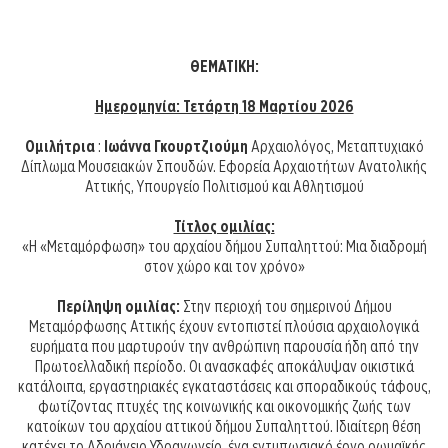
ΘΕΜΑΤΙΚΗ:
Ημερομηνία: Τετάρτη 18 Μαρτίου 2026
Ομιλήτρια
:
Ιωάννα Γκουρτζιούμη
Αρχαιολόγος, Μεταπτυχιακό
Δίπλωμα Μουσειακών Σπουδών. Εφορεία Αρχαιοτήτων Ανατολικής
Αττικής, Υπουργείο Πολιτισμού και Αθλητισμού
Τίτλος ομιλίας:
«Η «Μεταμόρφωση» του αρχαίου δήμου Συπαληττού: Μια διαδρομή
στον χώρο και τον χρόνο»
Περίληψη ομιλίας:
Στην περιοχή του σημερινού Δήμου
Μεταμόρφωσης Αττικής έχουν εντοπιστεί πλούσια αρχαιολογικά
ευρήματα που μαρτυρούν την ανθρώπινη παρουσία ήδη από την
Πρωτοελλαδική περίοδο. Οι ανασκαφές αποκάλυψαν οικιστικά
κατάλοιπα, εργαστηριακές εγκαταστάσεις και σποραδικούς τάφους,
φωτίζοντας πτυχές της κοινωνικής και οικονομικής ζωής των
κατοίκων του αρχαίου αττικού δήμου Συπαληττού. Ιδιαίτερη θέση
κατέχει το Αδριάνειο Υδραγωγείο, ένα εντυπωσιακό έργο ρωμαϊκής