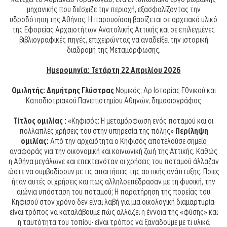
μηχανικής που διέσχιζε την περιοχή, εξασφαλίζοντας την
υδροδότηση της Αθήνας. Η παρουσίαση βασίζεται σε αρχειακό υλικό
της Εφορείας Αρχαιοτήτων Ανατολικής Αττικής και σε επιλεγμένες
βιβλιογραφικές πηγές, επιχειρώντας να αναδείξει την ιστορική
διαδρομή της Μεταμόρφωσης.
Ημερομηνία: Τετάρτη 22 Απριλίου 2026
Ομιλητής: Δημήτρης Γλύστρας
Νομικός, Δρ Ιστορίας Εθνικού και
Καποδιστριακού Πανεπιστημίου Αθηνών, δημοσιογράφος
Τίτλος ομιλίας :
«Κηφισός: Η μεταμόρφωση ενός ποταμού και οι
πολλαπλές χρήσεις του στην υπηρεσία της πόλης»
Περίληψη
ομιλίας:
Από την αρχαιότητα ο Κηφισός αποτελούσε σημείο
αναφοράς για την οικονομική και κοινωνική ζωή της Αττικής. Καθώς
η Αθήνα μεγάλωνε και επεκτεινόταν οι χρήσεις του ποταμού άλλαζαν
ώστε να συμβαδίσουν με τις απαιτήσεις της αστικής ανάπτυξης. Ποιες
ήταν αυτές οι χρήσεις και πως αλληλοεπέδρασαν με τη φυσική, την
αιώνια υπόσταση του ποταμού; Η παρατήρηση της πορείας του
Κηφισού στον χρόνο δεν είναι λαβή για μια οικολογική διαμαρτυρία·
είναι τρόπος να καταλάβουμε πώς αλλάζει η έννοια της «φύσης» και
η ταυτότητα του τοπίου· είναι τρόπος να ξαναδούμε με τι υλικά