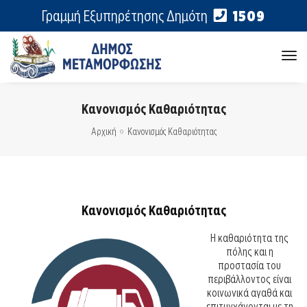
Γραμμή Εξυπηρέτησης Δημότη
1509
tog
nav
Κανονισμός Καθαριότητας
Αρχική
Κανονισμός Καθαριότητας
Κανονισμός Καθαριότητας
Η καθαριότητα της
πόλης και η
προστασία του
περιβάλλοντος είναι
κοινωνικά αγαθά και
επιτυγχάνονται με τη