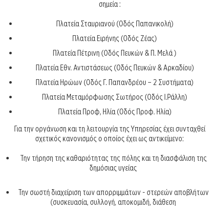
σημεία :
Πλατεία Σταυριανού (Οδός Παπανικολή)
Πλατεία Ειρήνης (Οδός Ζέας)
Πλατεία Πέτρινη (Οδός Πευκών & Π. Μελά )
Πλατεία Εθν. Αντιστάσεως (Οδός Πευκών & Αρκαδίου)
Πλατεία Ηρώων (Οδός Γ. Παπανδρέου – 2 Συστήματα)
Πλατεία Μεταμόρφωσης Σωτήρος (Οδός Ι.Ράλλη)
Πλατεία Προφ, Ηλία (Οδός Προφ. Ηλία)
Για την οργάνωση και τη λειτουργία της Υπηρεσίας έχει συνταχθεί
σχετικός κανονισμός ο οποίος έχει ως αντικείμενο:
Την τήρηση της καθαριότητας της πόλης και τη διασφάλιση της
δημόσιας υγείας
Την σωστή διαχείριση των απορριμμάτων - στερεών αποβλήτων
(συσκευασία, συλλογή, αποκομιδή, διάθεση