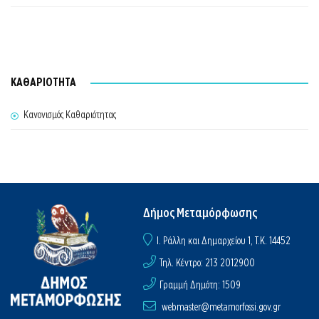
ΚΑΘΑΡΙΟΤΗΤΑ
Κανονισμός Καθαριότητας
Δήμος Μεταμόρφωσης
I. Ράλλη και Δημαρχείου 1, Τ.Κ. 14452
Τηλ. Κέντρο: 213 2012900
Γραμμή Δημότη: 1509
webmaster@metamorfossi.gov.gr