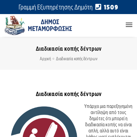
Γραμμή Εξυπηρέτησης Δημότη
1509
tog
nav
Διαδικασία κοπής δέντρων
Αρχική
Διαδικασία κοπής δέντρων
Διαδικασία κοπής δέντρων
Υπάρχει μια παρεξηγημένη
αντίληψη από τους
δημότες ότι μπορεί η
διαδικασία κοπής να είναι
απλή, αλλά αυτό είναι
λάθος γιατί εμπλέκονται