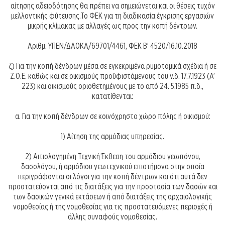
αίτησης αδειοδότησης θα πρέπει να σημειώνεται και οι θέσεις τυχόν
μελλοντικής φύτευσης.Το ΦΕΚ για τη διαδικασία έγκρισης εργασιών
μικρής κλίμακας με αλλαγές ως προς την κοπή δέντρων.
Αριθμ. ΥΠΕΝ/ΔΑΟΚΑ/69701/4461, ΦΕΚ Β’ 4520/16.10.2018
ζ) Για την κοπή δένδρων μέσα σε εγκεκριμένα ρυμοτομικά σχέδια ή σε
Ζ.Ο.Ε. καθώς και σε οικισμούς προϋφιστάμενους του ν.δ. 17.7.1923 (Α’
223) και οικισμούς οριοθετημένους με το από 24. 5.1985 π.δ.,
κατατίθενται:
α. Για την κοπή δένδρων σε κοινόχρηστο χώρο πόλης ή οικισμού:
1) Αίτηση της αρμόδιας υπηρεσίας.
2) Αιτιολογημένη Τεχνική Έκθεση του αρμόδιου γεωπόνου,
δασολόγου, ή αρμόδιου γεωτεχνικού επιστήμονα στην οποία
περιγράφονται οι λόγοι για την κοπή δέντρων και ότι αυτά δεν
προστατεύονται από τις διατάξεις για την προστασία των δασών και
των δασικών γενικά εκτάσεων ή από διατάξεις της αρχαιολογικής
νομοθεσίας ή της νομοθεσίας για τις προστατευόμενες περιοχές ή
άλλης συναφούς νομοθεσίας.