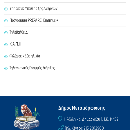
Υπηρεσίες Υποστήριξης Ανέργων
Πρόγραμμα PREPARE, Erasmus +
Τηλεβοήθεια
Κ.Α.Π.Η
Φιλία σε κάθε ηλικία
Τηλεφωνικές Γραμμές Στήριξης
Δήμος Μεταμόρφωσης
I. Ράλλη και Δημαρχείου 1, Τ.Κ. 14452
Τηλ. Κέντρο: 213 2012900