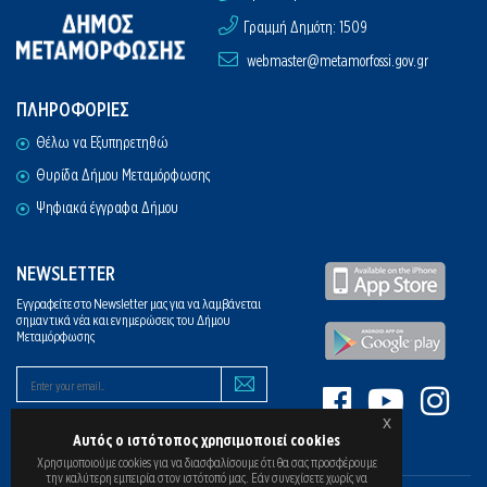
Γραμμή Δημότη: 1509
webmaster@metamorfossi.gov.gr
ΠΛΗΡΟΦΟΡΙΕΣ
Θέλω να Εξυπηρετηθώ
Θυρίδα Δήμου Μεταμόρφωσης
Ψηφιακά έγγραφα Δήμου
NEWSLETTER
Εγγραφείτε στο Newsletter μας για να λαμβάνεται
σημαντικά νέα και ενημερώσεις του Δήμου
Μεταμόρφωσης
x
Αυτός ο ιστότοπος χρησιμοποιεί cookies
Χρησιμοποιούμε cookies για να διασφαλίσουμε ότι θα σας προσφέρουμε
την καλύτερη εμπειρία στον ιστότοπό μας. Εάν συνεχίσετε χωρίς να