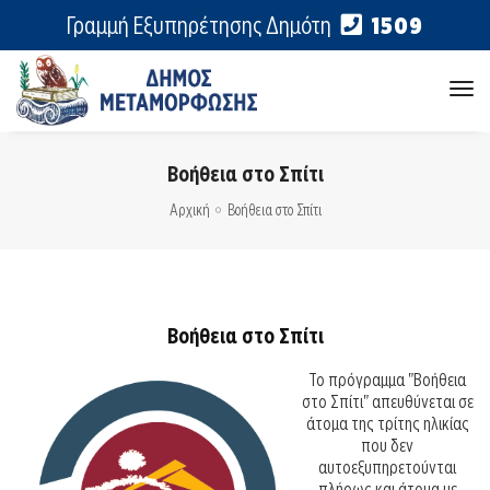
Γραμμή Εξυπηρέτησης Δημότη
1509
tog
nav
Βοήθεια στο Σπίτι
Αρχική
Βοήθεια στο Σπίτι
Βοήθεια στο Σπίτι
Το πρόγραμμα "Βοήθεια
στο Σπίτι" απευθύνεται σε
άτομα της τρίτης ηλικίας
που δεν
αυτοεξυπηρετούνται
πλήρως και άτομα με