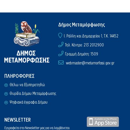
Δήμος Μεταμόρφωσης
I. Ράλλη και Δημαρχείου 1, Τ.Κ. 14452
Τηλ. Κέντρο: 213 2012900
Γραμμή Δημότη: 1509
webmaster@metamorfossi.gov.gr
ΠΛΗΡΟΦΟΡΙΕΣ
Θέλω να Εξυπηρετηθώ
Θυρίδα Δήμου Μεταμόρφωσης
Ψηφιακά έγγραφα Δήμου
NEWSLETTER
Εγγραφείτε στο Newsletter μας για να λαμβάνεται