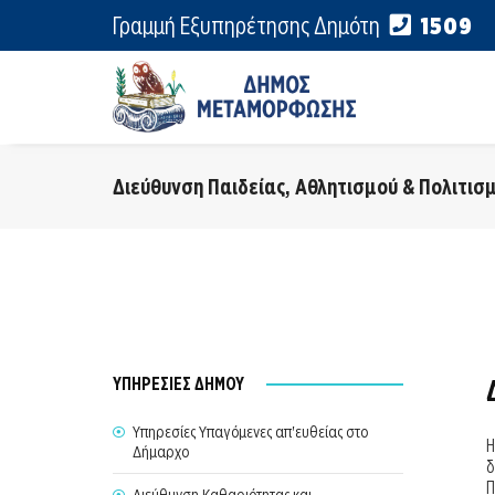
Γραμμή Εξυπηρέτησης Δημότη
1509
Διεύθυνση Παιδείας, Αθλητισμού & Πολιτισ
ΥΠΗΡΕΣΙΕΣ ΔΗΜΟΥ
Υπηρεσίες Υπαγόμενες απ'ευθείας στο
Δήμαρχο
δ
Π
Διεύθυνση Καθαριότητας και