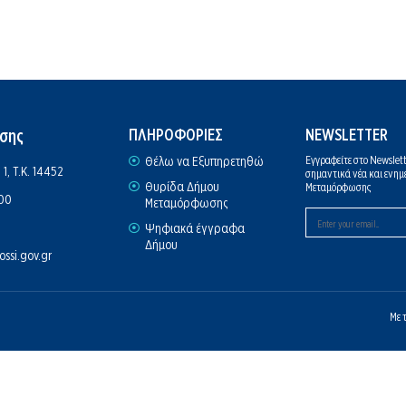
σης
ΠΛΗΡΟΦΟΡΙΕΣ
NEWSLETTER
Θέλω να Εξυπηρετηθώ
Εγγραφείτε στο Newslett
1, Τ.Κ. 14452
σημαντικά νέα και ενημ
Θυρίδα Δήμου
Μεταμόρφωσης
900
Μεταμόρφωσης
Ψηφιακά έγγραφα
Δήμου
si.gov.gr
Με 