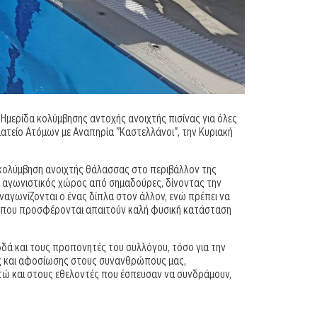
μερίδα κολύμβησης αντοχής ανοιχτής πισίνας για όλες
ματείο Ατόμων με Αναπηρία "Καστελλάνοι", την Κυριακή
 κολύμβηση ανοιχτής θάλασσας στο περιβάλλον της
ι ο αγωνιστικός χώρος από σημαδούρες, δίνοντας την
ναγωνίζονται ο ένας δίπλα στον άλλον, ενώ πρέπει να
εις που προσφέρονται απαιτούν καλή φυσική κατάσταση
δά και τους προπονητές του συλλόγου, τόσο για την
ης και αφοσίωσης στους συνανθρώπους μας,
τώ και στους εθελοντές που έσπευσαν να συνδράμουν,