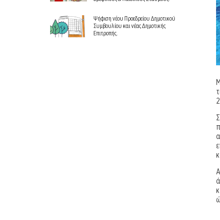
Ψήφιση νέου Προεδρείου Δημοτικού
Συμβουλίου και νέας Δημοτικής
Επιτροπής.
Μ
τ
2
Σ
π
α
ε
κ
Α
ά
κ
ώ