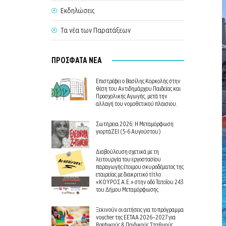
Εκδηλώσεις
Τα νέα των Παρατάξεων
ΠΡΟΣΦΑΤΑ ΝΕΑ
Επιστρέφει ο Βασίλης Κορκολής στην
θέση του Αντιδημάρχου Παιδείας και
Προσχολικής Αγωγής, μετά την
αλλαγή του νομοθετικού πλαισιου.
Σωτήρεια 2026: Η Μεταμόρφωση
γιορτάΖΕΙ (5-6 Αυγούστου)
Διαβούλευση σχετικά με τη
λειτουργία του εργοστασίου
παραγωγής έτοιμου σκυροδέματος της
εταιρείας με διακριτικό τίτλο
«ΚΟΥΡΟΣ Α.Ε.» στην οδό Τατοΐου 243
του Δήμου Μεταμόρφωσης
Ξεκινούν οι αιτήσεις για το πρόγραμμα
voucher της ΕΕΤΑΑ 2026–2027 για
Βρεφικούς & Παιδικούς Σταθμούς.