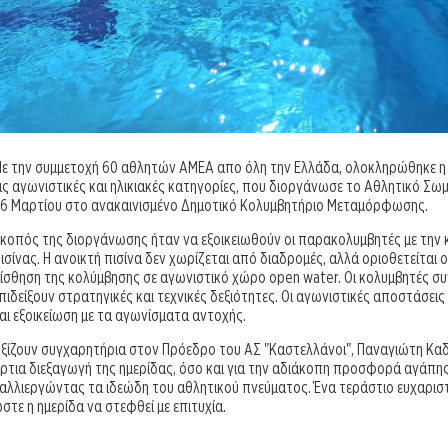
ε την συμμετοχή 60 αθλητών ΑΜΕΑ απο όλη την Ελλάδα, ολοκληρώθηκε η H
ις αγωνιστικές και ηλικιακές κατηγορίες, που διοργάνωσε το Αθλητικό Σω
6 Μαρτίου στο ανακαινισμένο Δημοτικό Κολυμβητήριο Μεταμόρφωσης.
κοπός της διοργάνωσης ήταν να εξοικειωθούν οι παρακολυμβητές με την
ισίνας. Η ανοικτή πισίνα δεν χωρίζεται από διαδρομές, αλλά οριοθετείτα
ίσθηση της κολύμβησης σε αγωνιστικό χώρο open water. Οι κολυμβητές συ
πιδείξουν στρατηγικές και τεχνικές δεξιότητες. Οι αγωνιστικές αποστάσ
αι εξοικείωση με τα αγωνίσματα αντοχής.
ξίζουν συγχαρητήρια στον Πρόεδρο του ΑΣ "Καστελλάνοι", Παναγιώτη Καδ
ρτια διεξαγωγή της ημερίδας, όσο και για την αδιάκοπη προσφορά αγάπ
αλλιεργώντας τα ιδεώδη του αθλητικού πνεύματος. Ένα τεράστιο ευχαρισ
στε η ημερίδα να στεφθεί με επιτυχία.