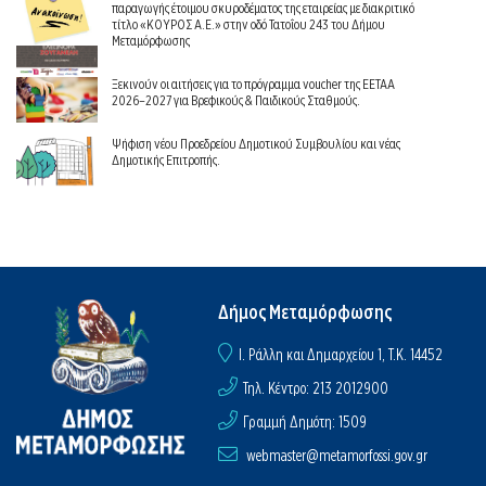
παραγωγής έτοιμου σκυροδέματος της εταιρείας με διακριτικό
τίτλο «ΚΟΥΡΟΣ Α.Ε.» στην οδό Τατοΐου 243 του Δήμου
Μεταμόρφωσης
Ξεκινούν οι αιτήσεις για το πρόγραμμα voucher της ΕΕΤΑΑ
2026–2027 για Βρεφικούς & Παιδικούς Σταθμούς.
Ψήφιση νέου Προεδρείου Δημοτικού Συμβουλίου και νέας
Δημοτικής Επιτροπής.
Δήμος Μεταμόρφωσης
I. Ράλλη και Δημαρχείου 1, Τ.Κ. 14452
Τηλ. Κέντρο: 213 2012900
Γραμμή Δημότη: 1509
webmaster@metamorfossi.gov.gr